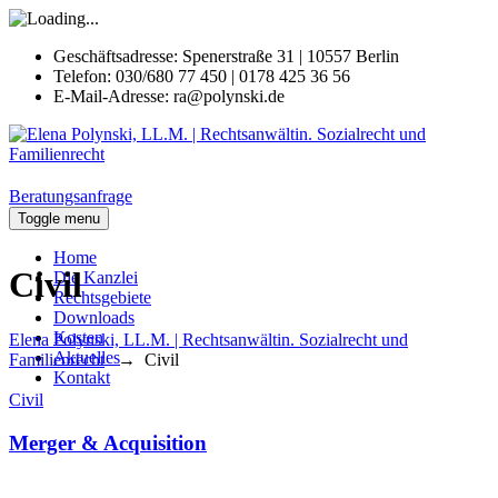
Geschäftsadresse:
Spenerstraße 31 | 10557 Berlin
Telefon:
030/680 77 450 | 0178 425 36 56
E-Mail-Adresse:
ra@polynski.de
Beratungsanfrage
Toggle menu
Home
Civil
Die Kanzlei
Rechtsgebiete
Downloads
Kosten
Elena Polynski, LL.M. | Rechtsanwältin. Sozialrecht und
Aktuelles
Familienrecht
→
Civil
Kontakt
Civil
Merger & Acquisition